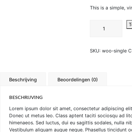
was:
is:
This is a simple, vi
£3.00.
£2.
Single
T
aantal
SKU:
woo-single
C
Beschrijving
Beoordelingen (0)
BESCHRIJVING
Lorem ipsum dolor sit amet, consectetur adipiscing elit
Donec ut metus leo. Class aptent taciti sociosqu ad lit
himenaeos. Sed luctus, dui eu sagittis sodales, nulla ni
Vestibulum aliquam augue neque. Phasellus tincidunt odi