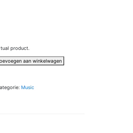
jke
dige
s
rtual product.
00.
oevoegen aan winkelwagen
ategorie:
Music
jke
dige
s