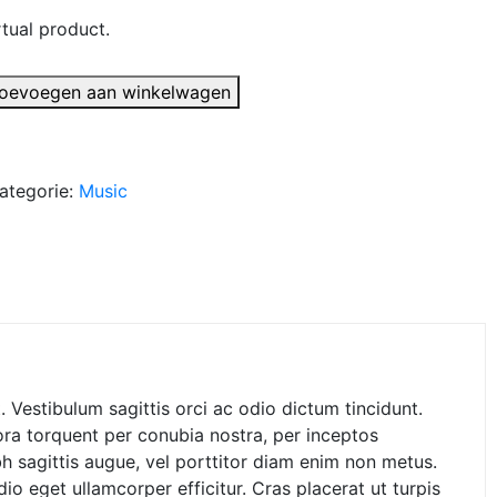
rtual product.
00.
oevoegen aan winkelwagen
ategorie:
Music
. Vestibulum sagittis orci ac odio dictum tincidunt.
ora torquent per conubia nostra, per inceptos
bh sagittis augue, vel porttitor diam enim non metus.
o eget ullamcorper efficitur. Cras placerat ut turpis