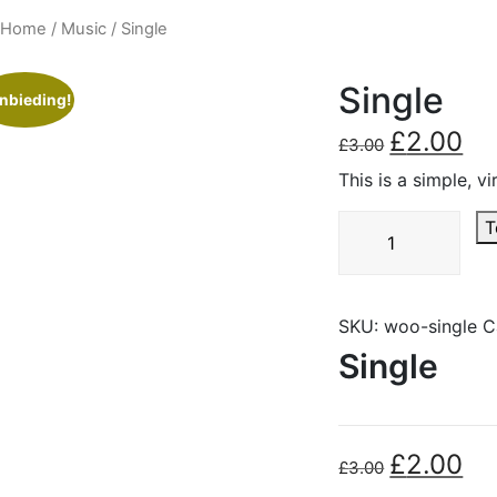
Home
/
Music
/ Single
Single
nbieding!
£
2.00
Oorspronkeli
Hui
£
3.00
prijs
prij
This is a simple, vi
was:
is:
£3.00.
£2.
Single
T
aantal
SKU:
woo-single
C
Single
£
2.00
Oorspronkeli
Hui
£
3.00
prijs
prij