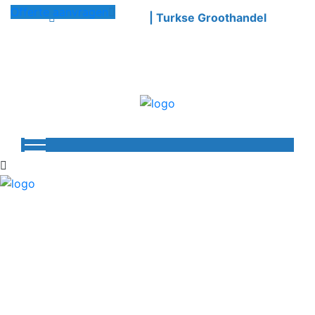
Offerte aanvragen
Welkom bij Azimli
| Turkse Groothandel