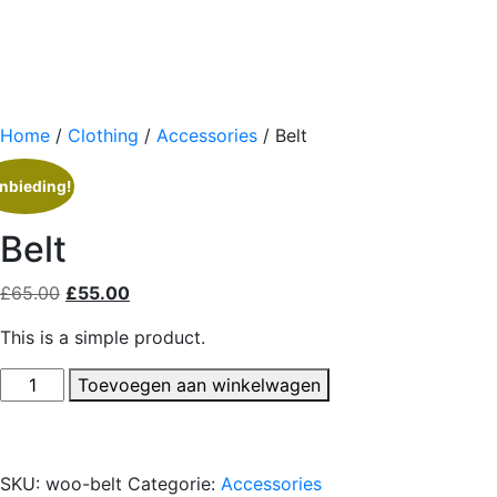
Home
/
Clothing
/
Accessories
/ Belt
nbieding!
Belt
Oorspronkelijke
Huidige
£
65.00
£
55.00
prijs
prijs
This is a simple product.
was:
is:
£65.00.
£55.00.
Belt
Toevoegen aan winkelwagen
aantal
SKU:
woo-belt
Categorie:
Accessories