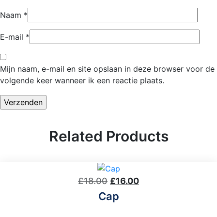
Naam
*
E-mail
*
Mijn naam, e-mail en site opslaan in deze browser voor de
volgende keer wanneer ik een reactie plaats.
Related Products
Oorspronkelijke
Huidige
£
18.00
£
16.00
prijs
prijs
Cap
was:
is: