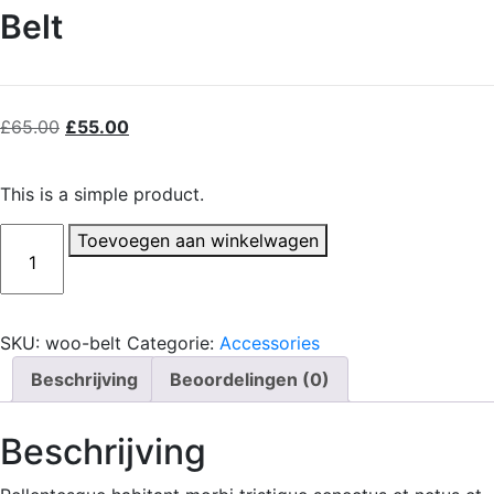
Belt
Oorspronkelijke
Huidige
£
65.00
£
55.00
prijs
prijs
was:
is:
This is a simple product.
£65.00.
£55.00.
Belt
Toevoegen aan winkelwagen
aantal
SKU:
woo-belt
Categorie:
Accessories
Beschrijving
Beoordelingen (0)
Beschrijving