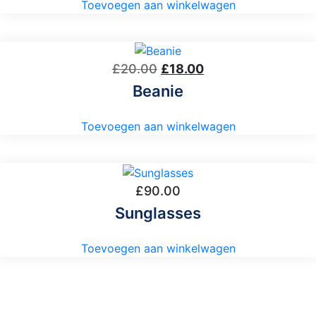
£18.00.
£16.00.
Toevoegen aan winkelwagen
Oorspronkelijke
Huidige
£
20.00
£
18.00
prijs
prijs
Beanie
was:
is:
£20.00.
£18.00.
Toevoegen aan winkelwagen
£
90.00
Sunglasses
Toevoegen aan winkelwagen