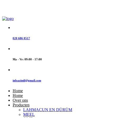
Welkom bij Azimli
| Turkse Groothandel
Bel ons
020 686 0517
Openingstijden
Ma - Vr: 09:00 - 17:00
E-mail
infoazimli@gmail.com
Home
Home
Over ons
Producten
LAHMACUN EN DÜRÜM
MEEL