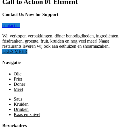
Call to Action 01 Element
Contact Us Now for Support
contact us
Wij verkopen verpakkingen, döner benodigdheden, ingrediënten,
frisdranken, groente, fruit, kruiden en nog veel meer! Naast
restaurants leveren wij ook aan eethuizen en shoarmazaken.
LEES MEER
Navigatie
Olie
Friet
Doner
Meel
Saus
Kruiden
Drinken
Kaas en zuivel
Bezoekadres