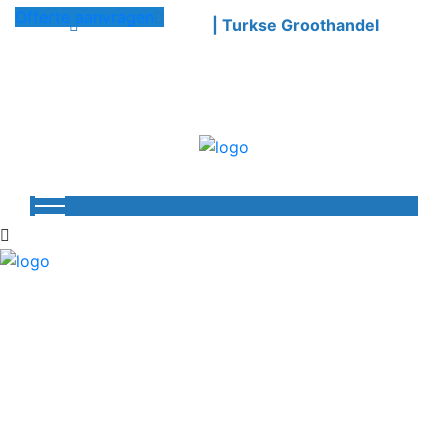
Offerte aanvragen
Welkom bij Azimli
| Turkse Groothandel